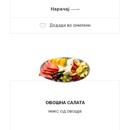
Нарачај
Додади во омилени
ОВОШНА САЛАТА
микс од овошја