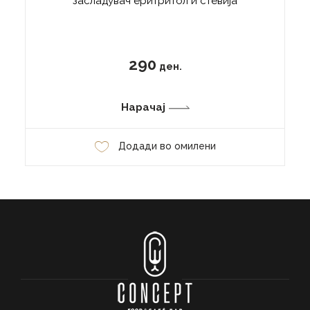
засладувач еритритол и стевија
290
ден.
Нарачај
Додади во омилени