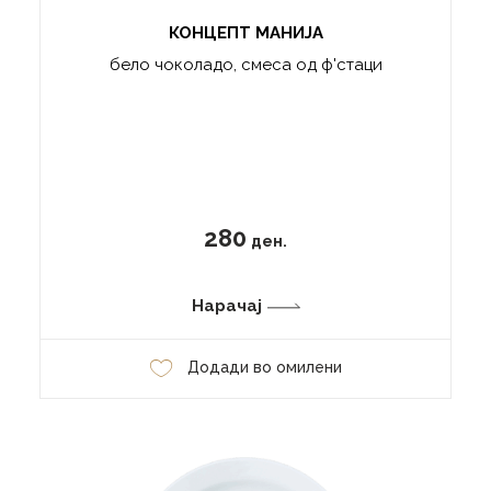
КОНЦЕПТ МАНИЈА
бело чоколадо, смеса од ф'стаци
280
ден.
Нарачај
Додади во омилени