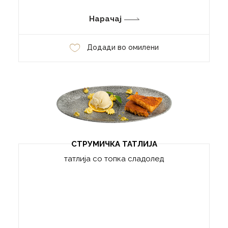
Нарачај
Додади во омилени
СТРУМИЧКА ТАТЛИЈА
татлија со топка сладолед