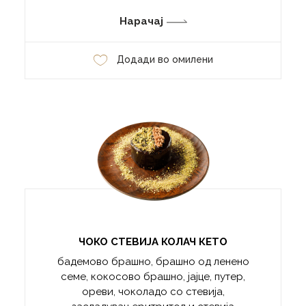
Нарачај
Додади во омилени
ЧОКО СТЕВИЈА КОЛАЧ КЕТО
бадемово брашно, брашно од ленено
семе, кокосово брашно, јајце, путер,
ореви, чоколадо со стевија,