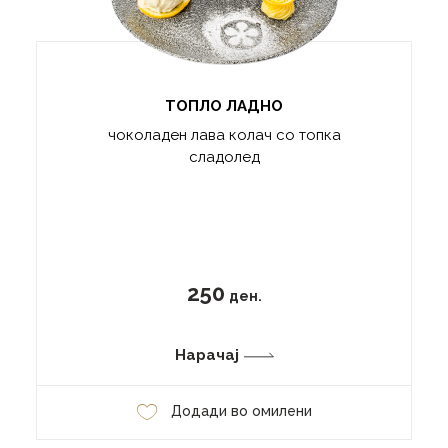
ТОПЛО ЛАДНО
чоколаден лава колач со топка
сладолед
250
ден.
Нарачај
Додади во омилени