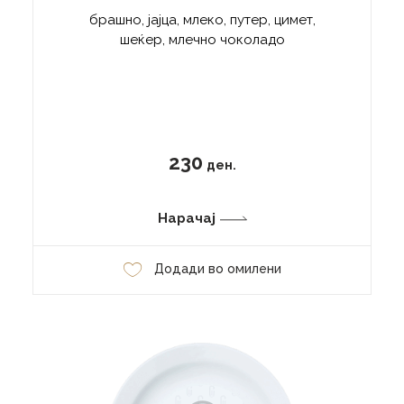
брашно, јајца, млеко, путер, цимет,
шеќер, млечно чоколадо
230
ден.
Нарачај
Додади во омилени