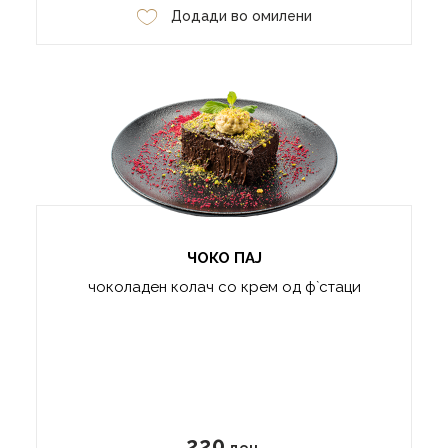
Додади во омилени
ЧОКО ПАЈ
чоколаден колач со крем од ф`стаци
220