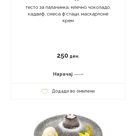
тесто за палачинка, млечно чоколадо,
кадаиф, смеса ф`стаци, маскарпоне
крем
250
ден.
Нарачај
Додади во омилени