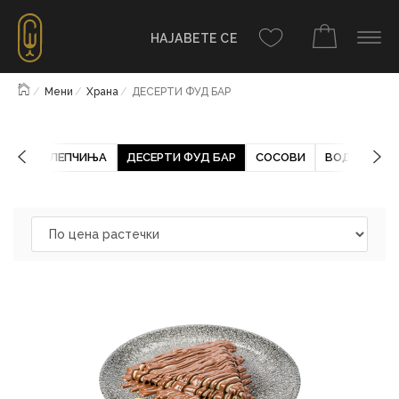
НАЈАВЕТЕ СЕ
Почетна
Мени
Храна
ДЕСЕРТИ ФУД БАР
ОРСКО
ЛЕПЧИЊА
ДЕСЕРТИ ФУД БАР
СОСОВИ
ВОДИ
ЦЕ