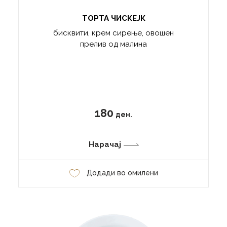
ТОРТА ЧИСКЕЈК
бисквити, крем сирење, овошен
прелив од малина
180
ден.
Нарачај
Додади во омилени