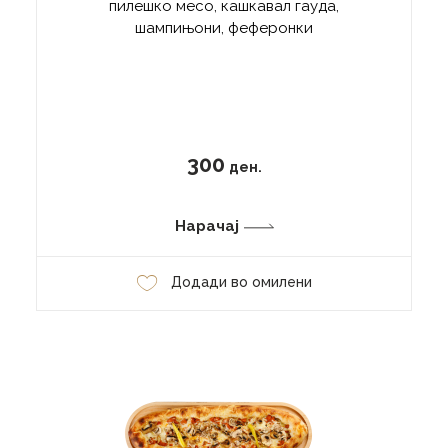
пилешко месо, кашкавал гауда,
шампињони, феферонки
300
ден.
Нарачај
Додади во омилени