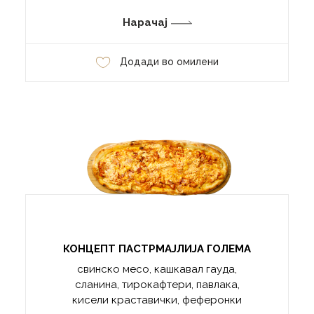
Нарачај
Додади во омилени
КОНЦЕПТ ПАСТРМАЈЛИЈА ГОЛЕМА
свинско месо, кашкавал гауда,
сланина, тирокафтери, павлака,
кисели краставички, феферонки