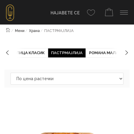
НАЈАВЕТЕ СЕ
Почетна
Мени
Храна
ПАСТРМАЈЛИЈА
ДЕЊЕ
ПИЦА КЛАСИК
ПАСТРМАЈЛИЈА
РОМАНА МАЛА
РОМ