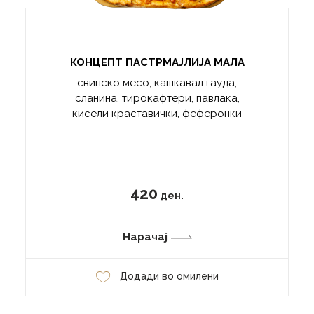
КОНЦЕПТ ПАСТРМАЈЛИЈА МАЛА
свинско месо, кашкавал гауда,
сланина, тирокафтери, павлака,
кисели краставички, феферонки
420
ден.
Нарачај
Додади во омилени