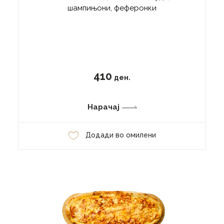
шампињони, феферонки
410
ден.
Нарачај
Додади во омилени