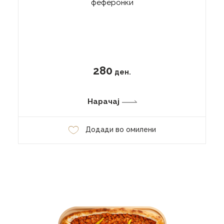
феферонки
280
ден.
Нарачај
Додади во омилени