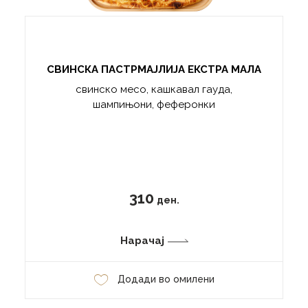
СВИНСКА ПАСТРМАЈЛИЈА ЕКСТРА МАЛА
свинско месо, кашкавал гауда,
шампињони, феферонки
310
ден.
Нарачај
Додади во омилени